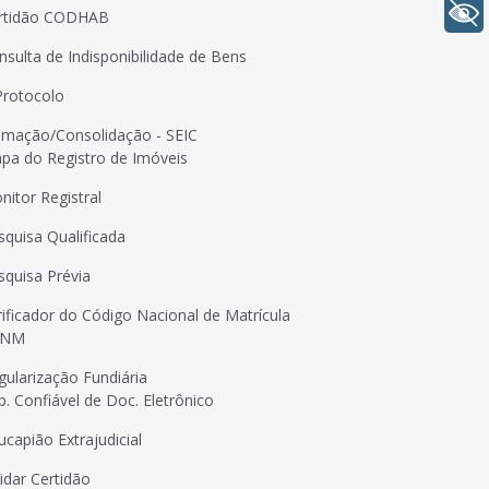
+ Acessibilidade
rtidão CODHAB
nsulta de Indisponibilidade de Bens
Protocolo
timação/Consolidação - SEIC
pa do Registro de Imóveis
nitor Registral
squisa Qualificada
squisa Prévia
rificador do Código Nacional de Matrícula
CNM
gularização Fundiária
p. Confiável de Doc. Eletrônico
ucapião Extrajudicial
lidar Certidão