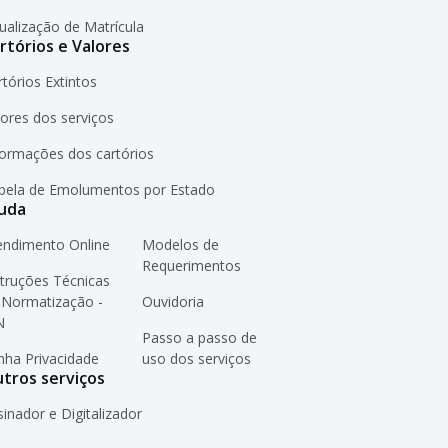
sualização de Matrícula
rtórios e Valores
rtórios Extintos
lores dos serviços
formações dos cartórios
bela de Emolumentos por Estado
uda
endimento Online
Modelos de
Requerimentos
struções Técnicas
 Normatização -
Ouvidoria
N
Passo a passo de
nha Privacidade
uso dos serviços
tros serviços
sinador e Digitalizador