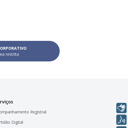
CORPORATIVO
ea restrita
rviços
Libras
ompanhamento Registral
Voz
tidão Digital