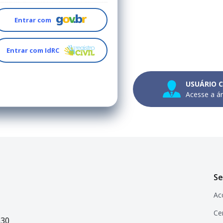
Entrar com
Entrar com IdRC
USUÁRIO 
Acesse a ár
Se
Ac
Cer
h30