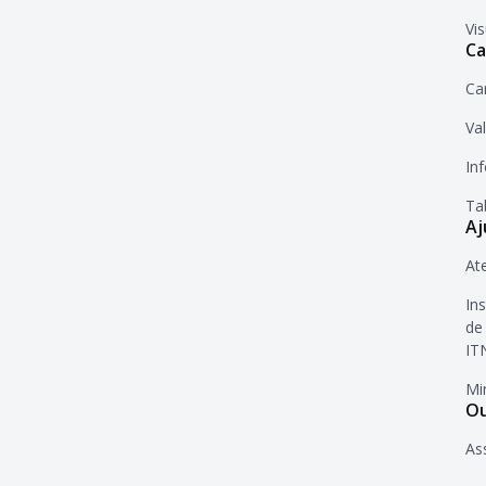
Vi
Ca
Ca
Va
In
Ta
Aj
At
In
de
IT
Mi
Ou
As