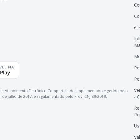
Ce
Co
e-
In
Ma
Mo
Pe
Pe
Ve
ma de Atendimento Eletrônico Compartilhado, implementado e gerido pelo
- 
 11 de julho de 2017, e regulamentado pelo Prov. CNJ 89/2019.
Re
Re
Us
Va