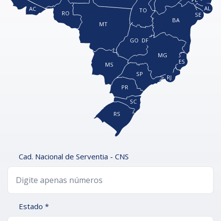
AL
AC
TO
RO
SE
BA
MT
GO
DF
MG
ES
MS
SP
RJ
PR
SC
RS
Cad. Nacional de Serventia - CNS
Estado *