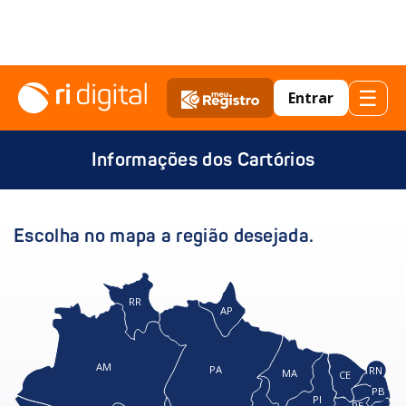
☰
Entrar
Informações dos Cartórios
Escolha no mapa a região desejada.
RR
AP
AM
PA
RN
MA
CE
PB
PI
PE