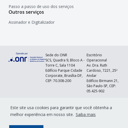
Passo a passo de uso dos serviços
Outros serviços
Assinador e Digitalizador
Sede do ONR
Escritório
SCS, Quadra 9, Bloco A -
Operacional
Torre C, Sala 1104
Av. Dra. Ruth
Edifício Parque Cidade
Cardoso, 7221, 25º
Corporate, Brasília-DF,
Andar
CEP: 70.308-200
Edifício Birmann 21,
São Paulo-SP, CEP:
05.425-902
©
2026
Operador Nacional do Sistema de
Este site usa cookies para garantir que você obtenha a
Registro Eletrônico de Imóveis - ONR. CNPJ:
37.318.313/0001-00
melhor experiência em nosso site.
Saiba mais
Falar
Aviso de
Termos
Políticas de